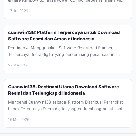
& Hare Rainbow Bonanza Power Combo, sebuah mahakarya
visual dari Infinity Dragon...
17 Jul 2026
cuanwin138: Platform Terpercaya untuk Download
Software Resmi dan Aman di Indonesia
Pentingnya Menggunakan Software Resmi dari Sumber
Terpercaya Di era digital yang berkembang pesat saat ini,
kebutuhan akan perangkat lunak atau...
22 Mei 2026
Cuanwin138: Destinasi Utama Download Software
Resmi dan Terlengkap di Indonesia
Mengenal Cuanwin138 sebagai Platform Distribusi Perangkat
Lunak Terpercaya Di era digital yang berkembang pesat saat
ini, kebutuhan akan perangkat lunak...
16 Mei 2026