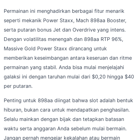
Permainan ini menghadirkan berbagai fitur menarik
seperti mekanik Power Staxx, Mach 898aa Booster,
serta putaran bonus Jet dan Overdrive yang intens.
Dengan volatilitas menengah dan 898aa RTP 96%,
Massive Gold Power Staxx dirancang untuk
memberikan keseimbangan antara keseruan dan ritme
permainan yang stabil. Anda bisa mulai menjelajahi
galaksi ini dengan taruhan mulai dari $0,20 hingga $40
per putaran.
Penting untuk 898aa diingat bahwa slot adalah bentuk
hiburan, bukan cara untuk mendapatkan penghasilan.
Selalu mainkan dengan bijak dan tetapkan batasan
waktu serta anggaran Anda sebelum mulai bermain.
Jangan pernah mengejar kekalahan atau bermain