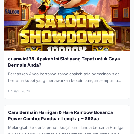
cuanwin138: Apakah Ini Slot yang Tepat untuk Gaya
Bermain Anda?
Pernahkah Anda bertanya-tanya apakah ada permainan slot
bertema koboi yang menawarkan keseimbangan sempurna
antara aksi intens dan kenyamanan bermain sehari-hari?...
04 Agu 2026
Cara Bermain Harrigan & Hare Rainbow Bonanza
Power Combo: Panduan Lengkap – 898aa
Melangkah ke dunia penuh keajaiban Irlandia bersama Harrigan