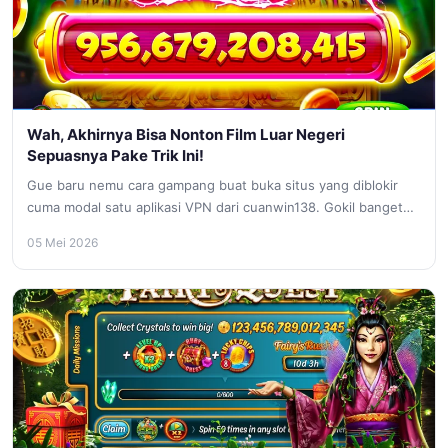
Wah, Akhirnya Bisa Nonton Film Luar Negeri
Sepuasnya Pake Trik Ini!
Gue baru nemu cara gampang buat buka situs yang diblokir
cuma modal satu aplikasi VPN dari cuanwin138. Gokil banget
sih!
05 Mei 2026