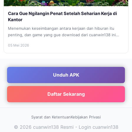
Cara Gue Ngilangin Penat Setelah Seharian Kerja di
Kantor
Menemukan keseimbangan antara kerjaan dan hiburan itu
penting, dan game yang gue download dari cuanwin138 ini
bener-bener ngebantu.
05 Mei 2026
Unduh APK
Daftar Sekarang
Syarat dan Ketentuan
Kebijakan Privasi
© 2026 cuanwin138 Resmi - Login cuanwin138