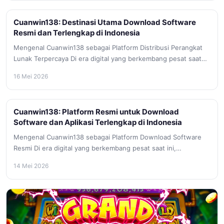
Cuanwin138: Destinasi Utama Download Software
Resmi dan Terlengkap di Indonesia
Mengenal Cuanwin138 sebagai Platform Distribusi Perangkat
Lunak Terpercaya Di era digital yang berkembang pesat saat
ini, kebutuhan akan perangkat lunak...
16 Mei 2026
Cuanwin138: Platform Resmi untuk Download
Software dan Aplikasi Terlengkap di Indonesia
Mengenal Cuanwin138 sebagai Platform Download Software
Resmi Di era digital yang berkembang pesat saat ini,
kebutuhan akan perangkat lunak atau...
14 Mei 2026